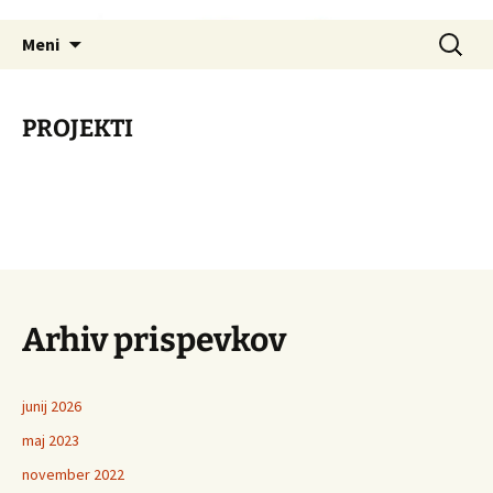
Preskoči
Išči:
na
Meni
vsebino
PROJEKTI
Arhiv prispevkov
junij 2026
maj 2023
november 2022